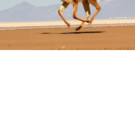
ÖFFENTLICHT VON
JAHLREP
eiträge von jahlrep anzeigen