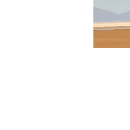
VER
Alle B